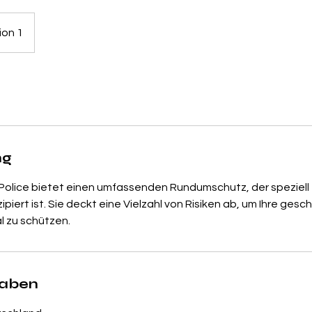
ion 1
ng
lice bietet einen umfassenden Rundumschutz, der speziell 
iert ist. Sie deckt eine Vielzahl von Risiken ab, um Ihre gesc
l zu schützen.
gaben